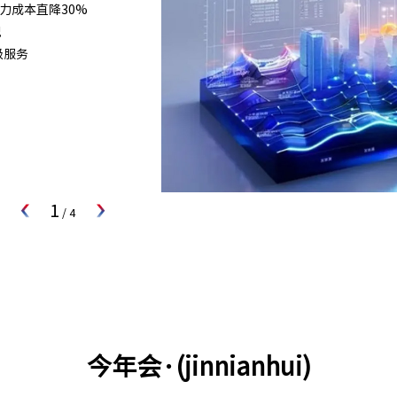
算力成本直降30%
况
级服务
1
/
4
今年会·(jinnianhui)