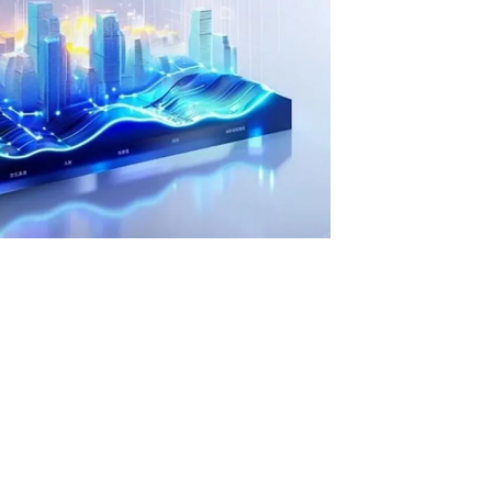
• 全栈私有化部署
• 软硬件深度集成
• 覆盖行业场景的