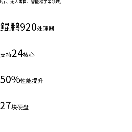
业厅、无人零售、智能楼宇等领域。
鲲鹏
920
处理器
24
支持
核心
50
%
性能提升
27
块硬盘