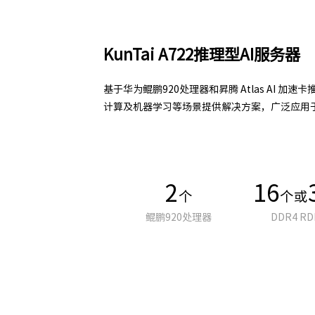
KunTai A722推理型AI服务器
基于华为鲲鹏920处理器和昇腾 Atlas AI 
计算及机器学习等场景提供解决方案，广泛应用于
2
16
个
个或
鲲鹏920处理器
DDR4 RD